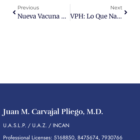
Previous
Next
Nueva Vacuna Contra Infecciones Urinarias: ¿El Fin De Las ITUs Recurrentes?
VPH: Lo Que Nadie Te Dijo Sobre El Virus Más Común
Juan M. Carvajal Pliego, M.D.
U.A.S.L.P. / U.A.Z. / INCAN
Professional Licenses: 5168850, 8475674, 7930766