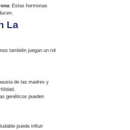
rona
: Estas hormonas
ducen.
n La
ernos también juegan un rol
pausia de las madres y
tilidad.
as genéticos pueden
udable puede influir