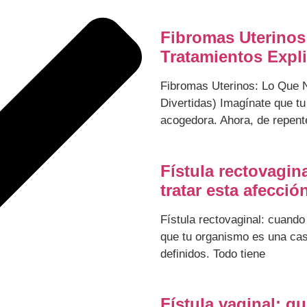
Fibromas Uterinos
Tratamientos Expl
Fibromas Uterinos: Lo Que 
Divertidas) Imagínate que t
acogedora. Ahora, de repent
Fístula rectovagin
tratar esta afecció
Fístula rectovaginal: cuand
que tu organismo es una cas
definidos. Todo tiene
Fístula vaginal: q