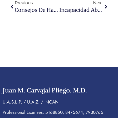
Previous
Next
Consejos De Harvard Para Perder Peso A Los 50 Según Estudios
Incapacidad Absoluta Causada Por Síndrome De Burnout: Un Caso Ejemplar
Juan M. Carvajal Pliego, M.D.
U.A.S.L.P. / U.A.Z. / INCAN
Professional Licenses: 5168850, 8475674, 7930766