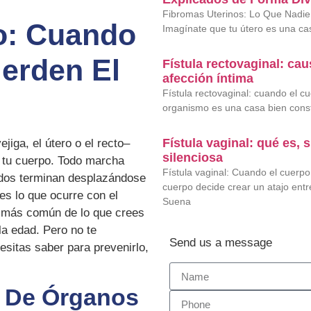
Fibromas Uterinos: Lo Que Nadie
o: Cuando
Imagínate que tu útero es una ca
erden El
Fístula rectovaginal: ca
afección íntima
Fístula rectovaginal: cuando el 
organismo es una casa bien constr
Fístula vaginal: qué es,
jiga, el útero o el recto–
silenciosa
e tu cuerpo. Todo marcha
Fístula vaginal: Cuando el cuerp
tados terminan desplazándose
cuerpo decide crear un atajo ent
es lo que ocurre con el
Suena
n más común de lo que crees
la edad. Pero no te
Send us a message
esitas saber para prevenirlo,
o De Órganos