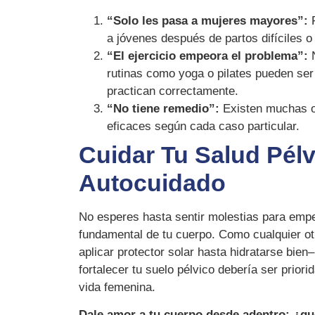
“Solo les pasa a mujeres mayores”:
F
a jóvenes después de partos difíciles o
“El ejercicio empeora el problema”:
N
rutinas como yoga o pilates pueden ser
practican correctamente.
“No tiene remedio”:
Existen muchas o
eficaces según cada caso particular.
Cuidar Tu Salud Pélv
Autocuidado
No esperes hasta sentir molestias para empe
fundamental de tu cuerpo. Como cualquier ot
aplicar protector solar hasta hidratarse bien– 
fortalecer tu suelo pélvico debería ser priori
vida femenina.
Dale amor a tu cuerpo desde adentro: ¿q