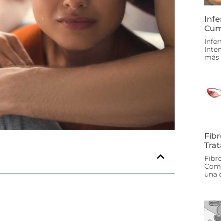
Infe
Cum
Infer
Inte
más 
Fib
Tra
Fibr
Comp
una 