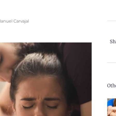
Manuel Carvajal
Sha
Oth