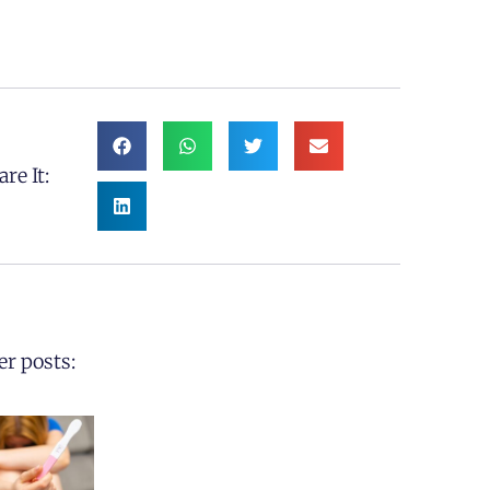
re It:
er posts: