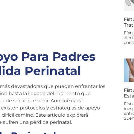
Físt
Trat
Físt
aler
cons
oyo Para Padres
ida Perinatal
as más devastadoras que pueden enfrentar los
Físt
ción hasta la llegada del momento que
Esta
r puede ser abrumador. Aunque cada
Físt
 existen protocolos y estrategias de apoyo
ines
entr
ifícil camino. Este artículo explorará
Sue
 sufren una pérdida perinatal.