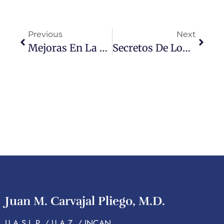
Previous
Next
Mejoras En La Atención Médica Centrada En La Salud Femenina En México
Secretos De Longevidad: Mujer Alcanza 117 Años Con Dieta Constante
Juan M. Carvajal Pliego, M.D.
U.A.S.L.P. / U.A.Z. / INCAN