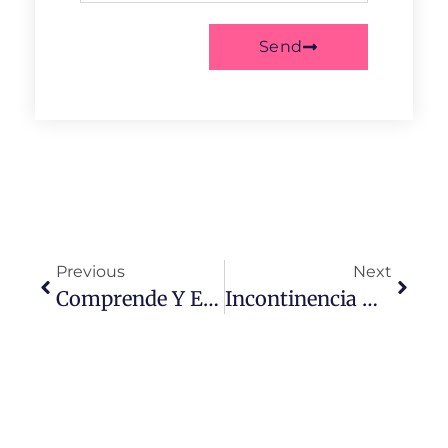
Send
Previous
Next
Comprende Y Enfrenta La Menopausia Con La Guía Del Dr. Carvajal En Matamoros, Tamaulipas
Incontinencia Urinaria: Causas, Tratamientos Y Servicios Del Dr. Carvajal En Matamoros, Tamaulipas