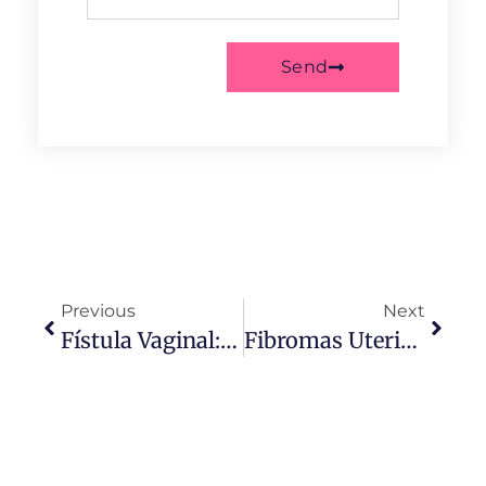
Send
Previous
Next
Fístula Vaginal: Qué Es, Síntomas Y Cómo Tratar Esta Condición Silenciosa
Fibromas Uterinos: Causas, Síntomas Y Tratamientos Explicados De Forma Divertida