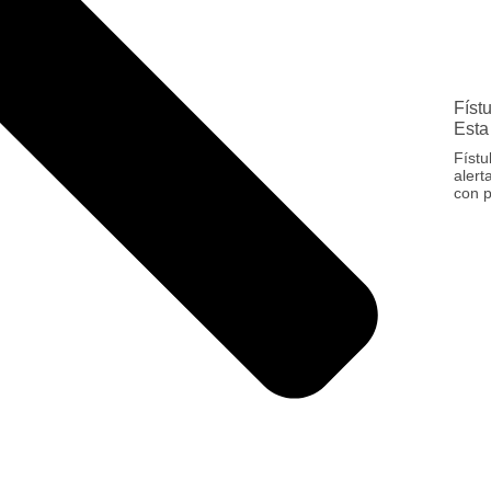
Físt
Esta
Fístu
alert
con p