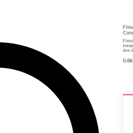
Físt
Cond
Fístu
inesp
dos 