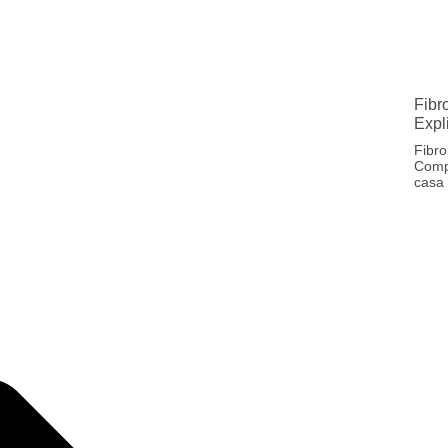
Fibr
Expl
Fibr
Compa
casa 