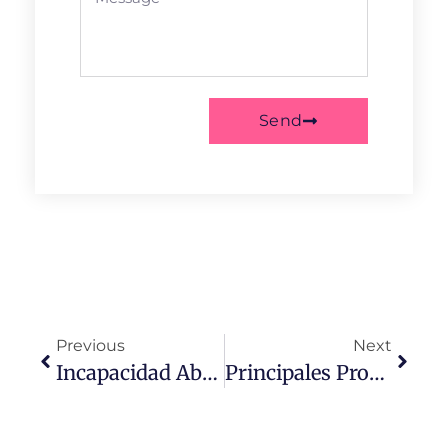
Send
Previous
Next
Incapacidad Absoluta Causada Por Síndrome De Burnout: Un Caso Ejemplar
Principales Problemas De Salud En Mujeres De 30 Años