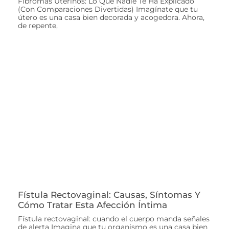
Fibromas Uterinos: Lo Que Nadie Te Ha Explicado
(Con Comparaciones Divertidas) Imagínate que tu
útero es una casa bien decorada y acogedora. Ahora,
de repente,
Fístula Rectovaginal: Causas, Síntomas Y
Cómo Tratar Esta Afección Íntima
Fístula rectovaginal: cuando el cuerpo manda señales
de alerta Imagina que tu organismo es una casa bien