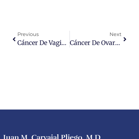
Previous
Next
Cáncer De Vagina: Síntomas, Prevención Y Consejos Para Cuidar Tu Bienestar
Cáncer De Ovario: Síntomas Silenciosos Que Podrían Estar Enviando Señales
Juan M. Carvajal Pliego, M.D.