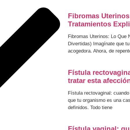
Fibromas Uterinos
Tratamientos Expl
Fibromas Uterinos: Lo Que 
Divertidas) Imagínate que t
acogedora. Ahora, de repent
Fístula rectovagin
tratar esta afecció
Fístula rectovaginal: cuand
que tu organismo es una cas
definidos. Todo tiene
Fístula vaginal: q