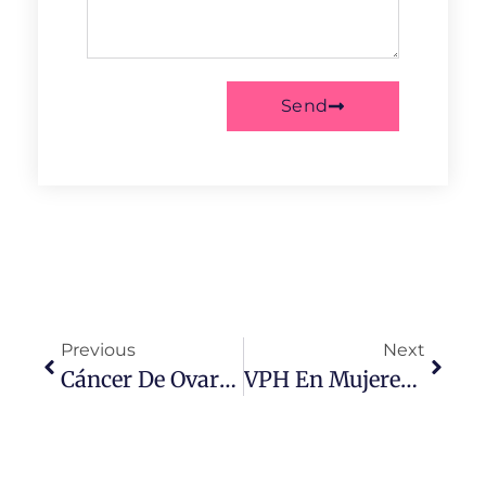
Send
Previous
Next
Cáncer De Ovario: Síntomas Silenciosos Que Podrían Estar Enviando Señales
VPH En Mujeres: Lo Que Nadie Te Dice (Sin Mitos Ni Dramas)