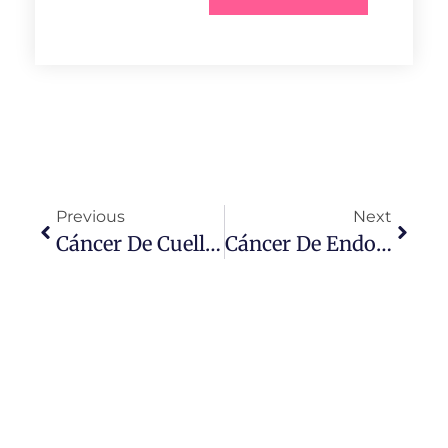
Previous
Next
Cáncer De Cuello Uterino: Síntomas, Prevención Y Mitos Que Debes Conocer
Cáncer De Endometrio: Síntomas, Riesgos Y Cómo Prevenirlo A Tiempo